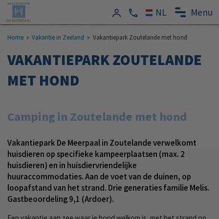
Menu
Home
Vakantie in Zeeland
Vakantiepark Zoutelande met hond
VAKANTIEPARK ZOUTELANDE
MET HOND
Camping in Zoutelande met hond
Vakantiepark De Meerpaal in Zoutelande verwelkomt
huisdieren op specifieke kampeerplaatsen (max. 2
huisdieren) en in huisdiervriendelijke
huuraccommodaties. Aan de voet van de duinen, op
loopafstand van het strand. Drie generaties familie Melis.
Gastbeoordeling 9,1 (Ardoer).
Een vakantie aan zee waar je hond welkom is, met het strand op