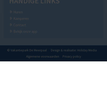
HANDIGE LINKS
Huren
Kamperen
Contact
Bekijk onze app
© Vakantiepark De Meerpaal
Design & realisatie: Holiday Media
Algemene voorwaarden
Privacy policy
Deze website gebruikt cookies
We gebruiken cookies om de website goed te laten functioneren. Meer
informatie is beschikbaar in onze
privacyverklaring
. Door op accepteren
te klikken, geef je aan hiermee akkoord te gaan.
Alleen noodzakelijk
Aanpassen
ALLES ACCEPTEREN