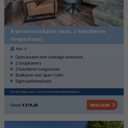
4-persoonschalet (max. 2 huisdieren
toegestaan)
Max. 4
Open keuken met volledige inventaris
2 slaapkamers
2 huisdieren toegestaan
Badkamer met apart toilet
Eigen parkeerplaats
Let op! Nog maar
1
accommodatie
beschikbaar
Vanaf
€ 579,68
BEKIJKEN