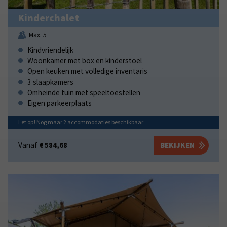
Kinderchalet
Max. 5
Kindvriendelijk
Woonkamer met box en kinderstoel
Open keuken met volledige inventaris
3 slaapkamers
Omheinde tuin met speeltoestellen
Eigen parkeerplaats
Let op! Nog maar
2
accommodaties
beschikbaar
Vanaf
€ 584,68
BEKIJKEN