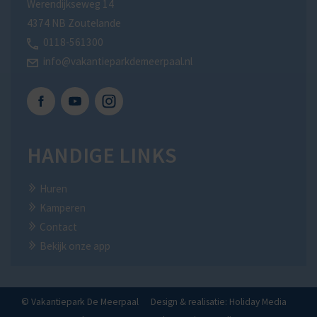
Werendijkseweg 14
4374 NB Zoutelande
0118-561300
info@vakantieparkdemeerpaal.nl
Facebook
Youtube
Instagram
HANDIGE LINKS
Huren
Kamperen
Contact
Bekijk onze app
© Vakantiepark De Meerpaal
Design & realisatie: Holiday Media