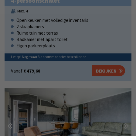
4-persoonschalet
Max. 4
Open keuken met volledige inventaris
2 slaapkamers
Ruime tuin met terras
Badkamer met apart toilet
Eigen parkeerplaats
Let op! Nog maar
3
accommodaties
beschikbaar
Vanaf
€ 479,68
BEKIJKEN