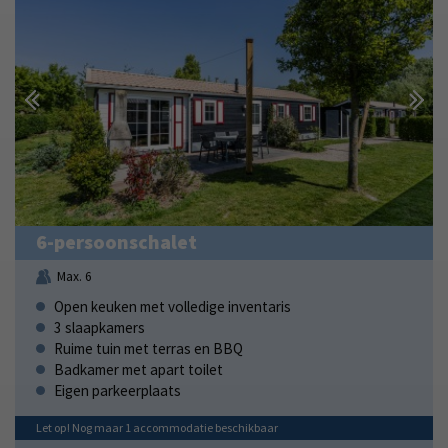
6-persoonschalet
Max. 6
Open keuken met volledige inventaris
3 slaapkamers
Ruime tuin met terras en BBQ
Badkamer met apart toilet
Eigen parkeerplaats
Let op! Nog maar
1
accommodatie
beschikbaar