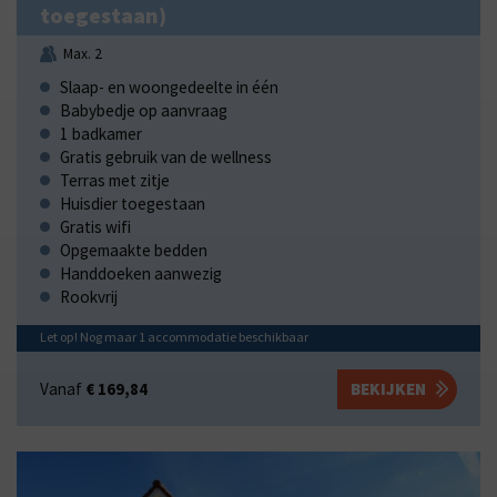
toegestaan)
Max. 2
Slaap- en woongedeelte in één
Babybedje op aanvraag
1 badkamer
Gratis gebruik van de wellness
Terras met zitje
Huisdier toegestaan
Gratis wifi
Opgemaakte bedden
Handdoeken aanwezig
Rookvrij
Let op! Nog maar
1
accommodatie
beschikbaar
Vanaf
€ 169,84
BEKIJKEN