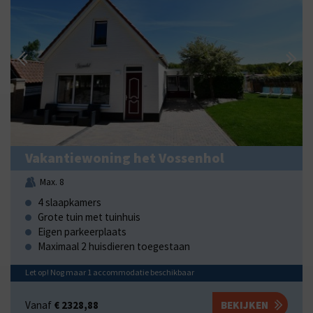
Vakantiewoning het Vossenhol
Max. 8
4 slaapkamers
Grote tuin met tuinhuis
Eigen parkeerplaats
Maximaal 2 huisdieren toegestaan
Let op! Nog maar
1
accommodatie
beschikbaar
Vanaf
€ 2328,88
BEKIJKEN