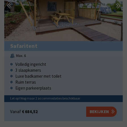
Safaritent
Max. 6
Volledig ingericht
3 slaapkamers
Luxe badkamer met toilet
Ruim terras
Eigen parkeerplaats
Let op! Nog maar
2
accommodaties
beschikbaar
Vanaf
€ 684,52
BEKIJKEN