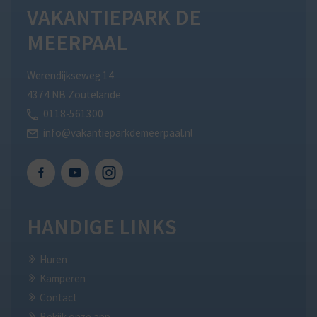
VAKANTIEPARK DE
MEERPAAL
Werendijkseweg 14
4374 NB Zoutelande
0118-561300
info@vakantieparkdemeerpaal.nl
Facebook
Youtube
Instagram
HANDIGE LINKS
Huren
Kamperen
Contact
Bekijk onze app