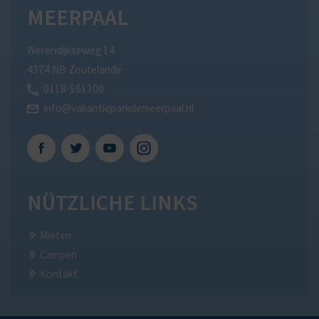
MEERPAAL
Werendijkseweg 14
4374 NB Zoutelande
0118-561300
info@vakantieparkdemeerpaal.nl
Facebook
Twitter
Youtube
Instagram
NÜTZLICHE LINKS
Mieten
Campen
Kontakt